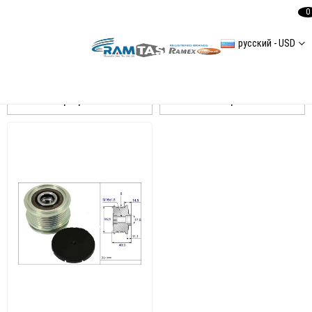
0
русский - USD
BORA Alternatör Ve Tamir Parçaları
Сортировать
Фильтровать