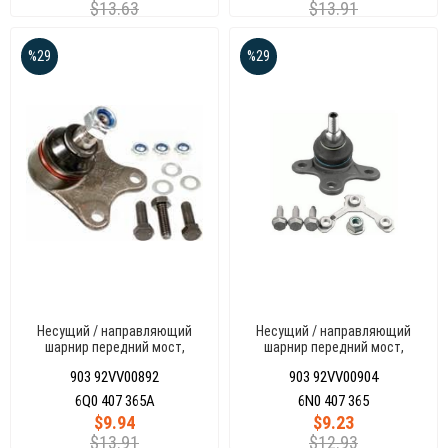
$13.63
$13.91
%29
%29
Несущий / направляющий
Несущий / направляющий
шарнир передний мост,
шарнир передний мост,
слева, POLOV 01
слева, POLOIII 95-00
903 92VV00892
903 92VV00904
6Q0 407 365A
6N0 407 365
$9.94
$9.23
$13.91
$12.93