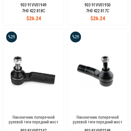
справа, T5 03
слева T5 03
903 91VV01949
903 91VV01950
7H0 422 818C
7H0 422 817C
$26.24
$26.24
%29
%29
Наконечник поперечной
Наконечник поперечной
рулевой тяги передний мост
рулевой тяги передний мост
справа, GOLFV -TOURAN
слева GOLFV -TOURAN CADDY
903 91VV02247
903 91VV02248