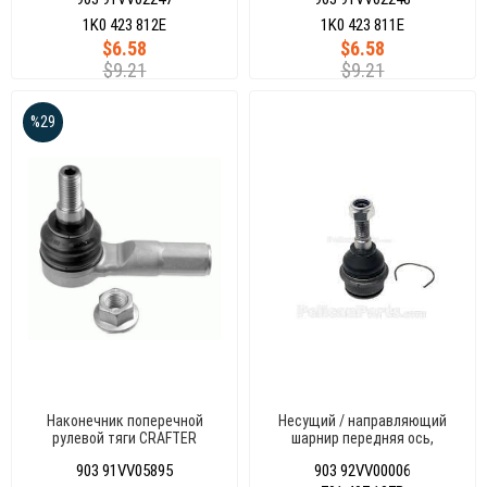
CADDY 03
03
1K0 423 812E
1K0 423 811E
$6.58
$6.58
$9.21
$9.21
%29
Наконечник поперечной
Несущий / направляющий
рулевой тяги CRAFTER
шарнир передняя ось,
двусторонне, сверху T4 96-03
903 91VV05895
903 92VV00006