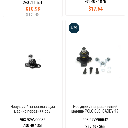
701 407 187B
2E0 711 501
$10.98
$17.64
$15.38
%29
Несущий / направляющий
Несущий / направляющий
шарнир передняя ось,
шарнир POLO CLS. CADDY 95-
двусторонне, снизу T4 96-03
03
903 92VV00035
903 92VV00042
7D0 407 361
357 407 365