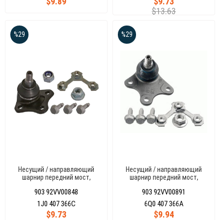
$9.89
$9.73
$13.63
%29
%29
Несущий / направляющий
Несущий / направляющий
шарнир передний мост,
шарнир передний мост,
справа GOLF IV -BORA 96-03
справа POLOV 01
903 92VV00848
903 92VV00891
1J0 407 366C
6Q0 407 366A
$9.73
$9.94