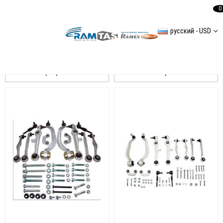
0
русский - USD
AYD
Сортировать
Фильтровать