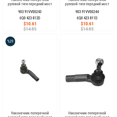
рулевой тяги передний мост
рулевой тяги передний мост
справа, POLOV 01
слева POLOV 01
903 91VV00243
903 91VV00244
6Q0423812D
6Q0 423 812D
6Q0 423 811D
$10.61
$10.61
$14.85
$14.85
%29
Наконечник поперечной
Наконечник поперечной