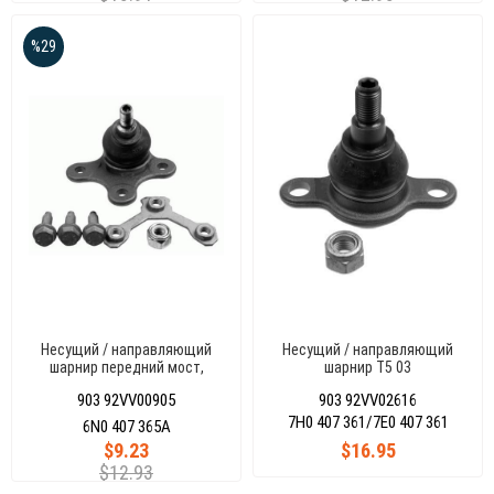
%29
Несущий / направляющий
Несущий / направляющий
шарнир передний мост,
шарнир T5 03
справа POLOIII 95-00
903 92VV00905
903 92VV02616
7H0 407 361/7E0 407 361
6N0 407 365A
$9.23
$16.95
$12.93