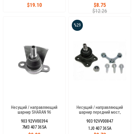
$19.10
$8.75
$12.26
%29
Несущий / направляющий
Несущий / направляющий
шарнир SHARAN 96
шарнир передний мост,
слева, GOLF IV -BORA 96-03
903 92VV00394
903 92VV00847
7M3 407 365A
1J0 407 365A