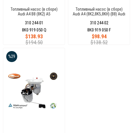
Топливный насос (в сборе)
Топливный насос (в сборе)
Audi A4 B8 (8K2) A5
Audı A4 (8K2,8K5,8KH) (B8) Audı
(8F7,8TA,8T3) 8K0919050Q
A5 (8F7,8Ta,8T3) 3 Bar 165L/H
310 244 01
310 244 02
8K0919050F
8K0 919 050 Q
8K0 919 050 F
$138.93
$98.94
$194.50
$138.52
%29