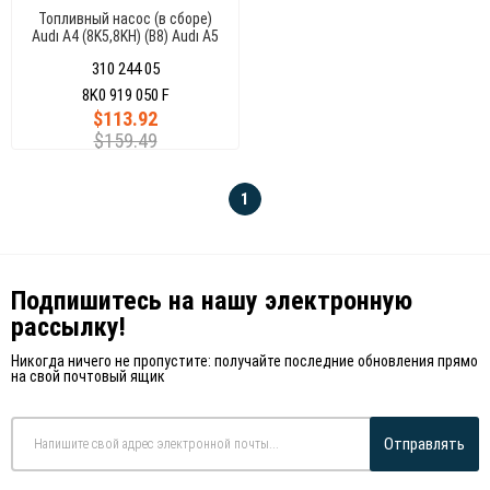
Топливный насос (в сборе)
Audı A4 (8K5,8KH) (B8) Audı A5
(8F7,8TA) 6 Bar 100L/H
310 244 05
8K0919051AJ
8K0 919 050 F
$113.92
$159.49
1
Подпишитесь на нашу электронную
рассылку!
Никогда ничего не пропустите: получайте последние обновления прямо
на свой почтовый ящик
Отправлять