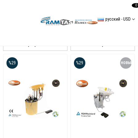
0
русский - USD
Сортировать
Фильтровать
%29
%29
НОВЫЙ
ТОВАР