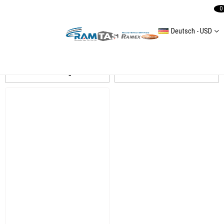
0
Deutsch - USD
İ20 Egr Ventil
Auflistung
Filtern