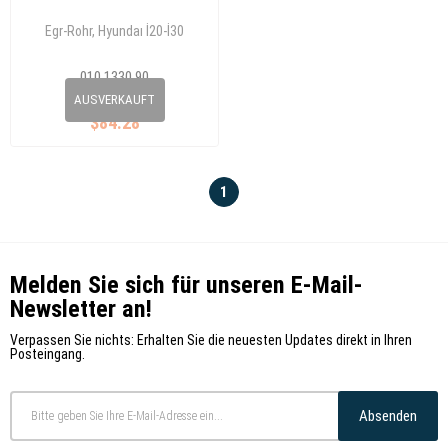
Egr-Rohr, Hyundaı İ20-İ30
010 1330 90
28491-2A700
AUSVERKAUFT
$84.28
1
Melden Sie sich für unseren E-Mail-
Newsletter an!
Verpassen Sie nichts: Erhalten Sie die neuesten Updates direkt in Ihren
Posteingang.
Absenden