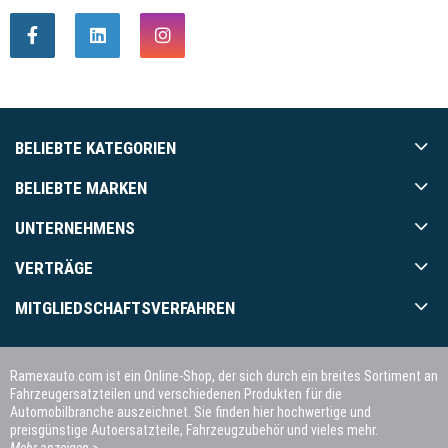
BELIEBTE KATEGORIEN
BELIEBTE MARKEN
UNTERNEHMENS
VERTRÄGE
MITGLIEDSCHAFTSVERFAHREN
Ramexauto.com ist ein Online-Shop, der sich durch ein breites Sortiment an
Fahrzeugersatzteilen und verschiedenen Produkten für die
Automobilbranche auszeichnet. Sie finden hier hochwertige und
preisgünstige Autoersatzteile, Fahrzeugzubehör und vieles mehr.