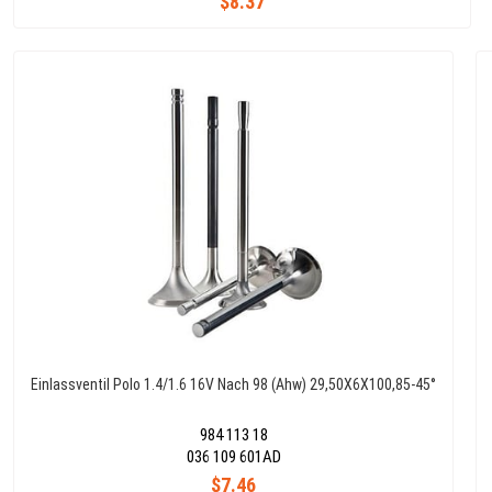
$8.37
Einlassventil Polo 1.4/1.6 16V Nach 98 (Ahw) 29,50X6X100,85-45°
984 113 18
036 109 601AD
$7.46