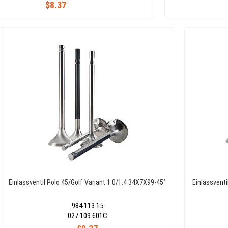
$8.37
Einlassventil Polo 45/Golf Variant 1.0/1.4 34X7X99-45°
Einlassventi
984 113 15
027 109 601C