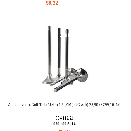
$8.22
Auslassventil Golf/Polo/Jetta 1.3 (Y.M.) (2G-Aak) 28,90X8X99,10-45°
984 112 26
030 109 611A