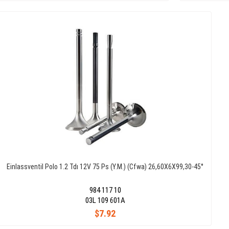
Einlassventil Polo 1.2 Tdı 12V 75 Ps (Y.M.) (Cfwa) 26,60X6X99,30-45°
984 117 10
03L 109 601A
$7.92