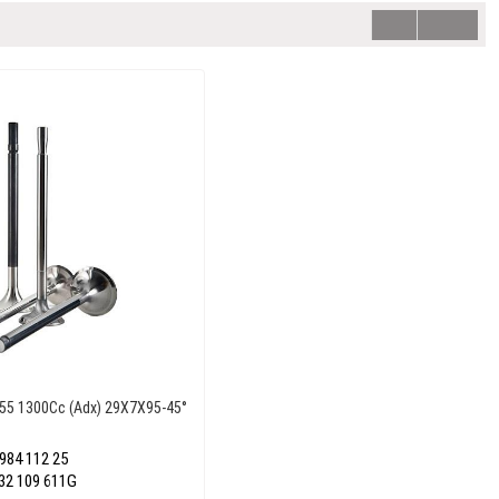
 55 1300Cc (Adx) 29X7X95-45°
984 112 25
32 109 611G