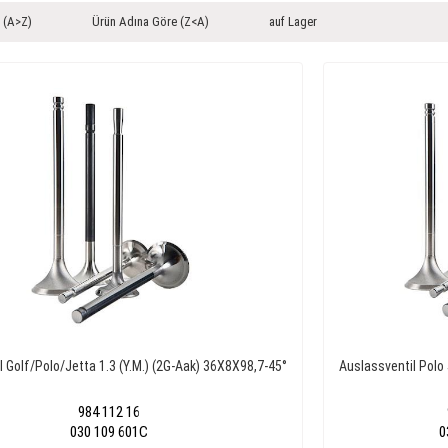
 (A>Z)
Ürün Adına Göre (Z<A)
auf Lager
l Golf/Polo/Jetta 1.3 (Y.M.) (2G-Aak) 36X8X98,7-45°
Auslassventil Polo
984 112 16
030 109 601C
0