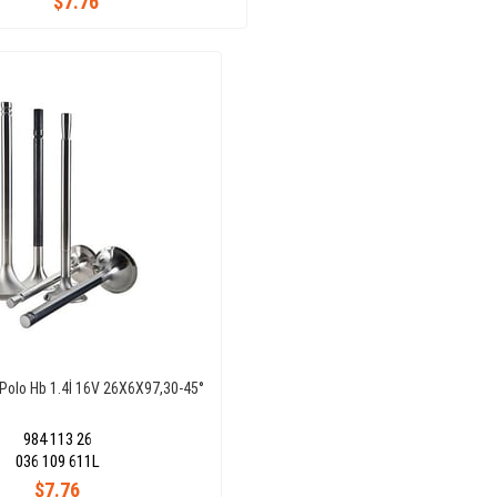
$7.76
 Polo Hb 1.4İ 16V 26X6X97,30-45°
984 113 26
036 109 611L
$7.76