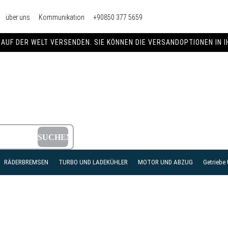
über uns
Kommunikation
+90850 377 5659
AUF DER WELT VERSENDEN. SIE KÖNNEN DIE VERSANDOPTIONEN IN 
RÄDERBREMSEN
TURBO UND LADEKÜHLER
MOTOR UND ABZUG
Getriebe