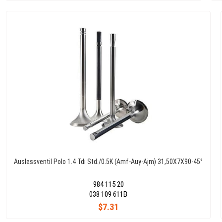
Auslassventil Polo 1.4 Tdı Std./0.5K (Amf-Auy-Ajm) 31,50X7X90-45°
984 115 20
038 109 611B
$7.31