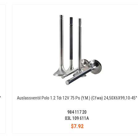
°
Auslassventil Polo 1.2 Tdı 12V 75 Ps (Y.M.) (Cfwa) 24,50X6X99,10-45°
984 117 20
03L 109 611A
$7.92