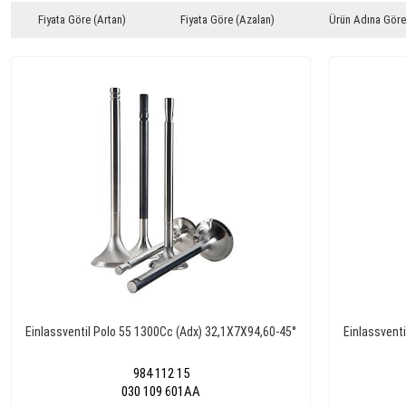
Fiyata Göre (Artan)
Fiyata Göre (Azalan)
Ürün Adına Göre
Einlassventil Polo 55 1300Cc (Adx) 32,1X7X94,60-45°
Einlassventi
984 112 15
030 109 601AA