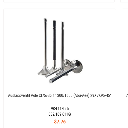
Auslassventil Polo Cl75/Golf 1300/1600 (Abu-Aee) 29X7X95-45°
A
984 114 25
032 109 611G
$7.76