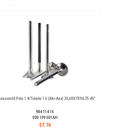
lassventil Polo 1.4/Toledo 1.6 (Akv-Aex) 35,60X7X94,75-45°
984 114 16
030 109 601AH
$7.76