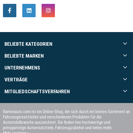
BELIEBTE KATEGORIEN
BELIEBTE MARKEN
UNTERNEHMENS
VERTRÄGE
MITGLIEDSCHAFTSVERFAHREN
Ramexauto.com ist ein Online-Shop, der sich durch ein breites Sortiment an
Fahrzeugersatzteilen und verschiedenen Produkten für die
Automobilbranche auszeichnet. Sie finden hier hochwertige und
preisgünstige Autoersatzteile, Fahrzeugzubehör und vieles mehr.