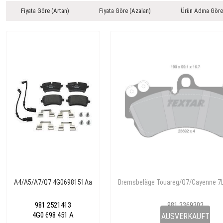
Fiyata Göre (Artan)
Fiyata Göre (Azalan)
Ürün Adına Göre
A4/A5/A7/Q7 4G0698151Aa
Bremsbeläge Touareg/Q7/Cayenne 7
981 2521413
981 2369202
4G0 698 451 A
7L0698151H
AUSVERKAUFT