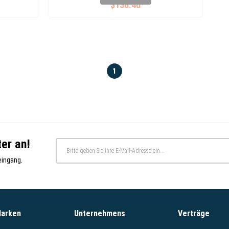
$136.40
1
er an!
eingang.
Marken
Unternehmens
Verträge