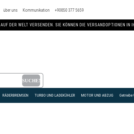
über uns
Kommunikation
+90850 377 5659
AUF DER WELT VERSENDEN. SIE KÖNNEN DIE VERSANDOPTIONEN IN 
RÄDERBREMSEN
TURBO UND LADEKÜHLER
MOTOR UND ABZUG
Getriebe