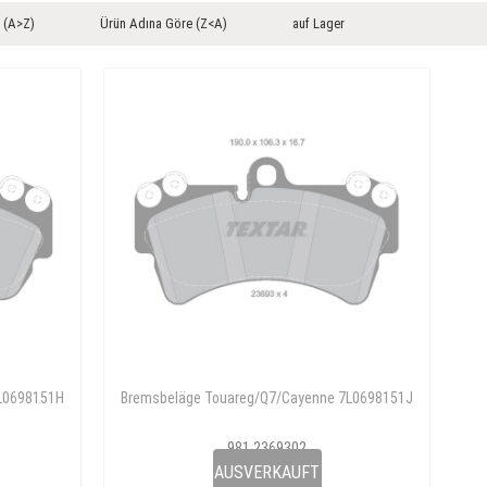
 (A>Z)
Ürün Adına Göre (Z<A)
auf Lager
L0698151H
Bremsbeläge Touareg/Q7/Cayenne 7L0698151J
981 2369302
7L0 698 151 J
AUSVERKAUFT