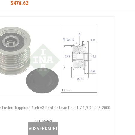
$476.62
 Freilaufkupplung Audı A3 Seat Octavıa Polo 1,7-1,9 D 1996-2000
921 55468
028 903 119 S
AUSVERKAUFT