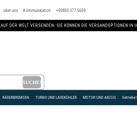
über uns
Kommunikation
+90850 377 5659
AUF DER WELT VERSENDEN. SIE KÖNNEN DIE VERSANDOPTIONEN IN 
RÄDERBREMSEN
TURBO UND LADEKÜHLER
MOTOR UND ABZUG
Getriebe