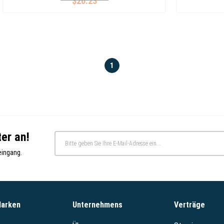
$20.23
1
er an!
eingang.
Marken
Unternehmens
Verträge