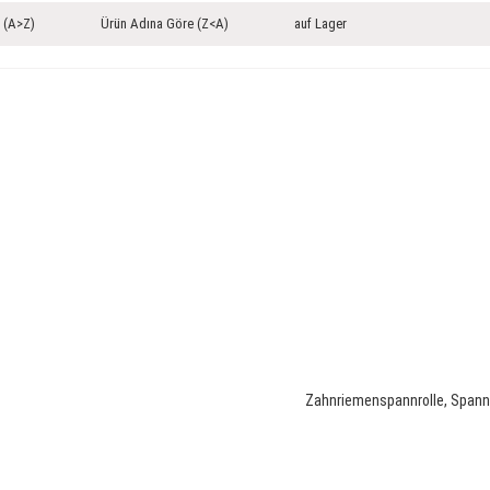
 (A>Z)
Ürün Adına Göre (Z<A)
auf Lager
Zahnriemenspannrolle, Spann