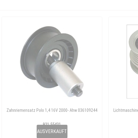
Zahnriemensatz Polo 1,4 16V 2000- Ahw 036109244
Lichtmaschine
921 55431
036 109 244D
AUSVERKAUFT