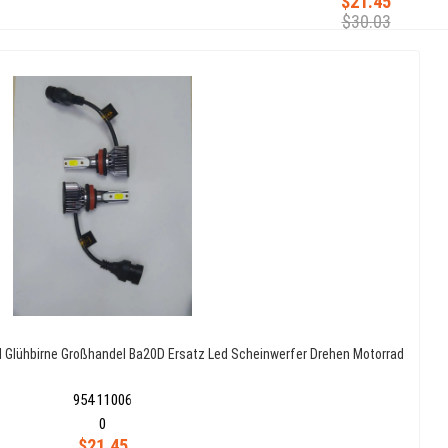
$21.45
$30.03
 Glühbirne Großhandel Ba20D Ersatz Led Scheinwerfer Drehen Motorrad
954 11006
0
$21.45