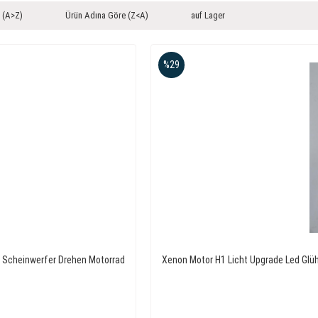
 (A>Z)
Ürün Adına Göre (Z<A)
auf Lager
%29
d Scheinwerfer Drehen Motorrad
Xenon Motor H1 Licht Upgrade Led Glü