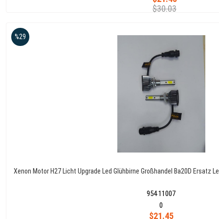
$30.03
%29
Xenon Motor H27 Licht Upgrade Led Glühbirne Großhandel Ba20D Ersatz L
954 11007
0
$21.45