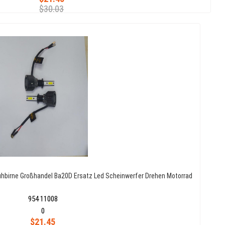
$30.03
ühbirne Großhandel Ba20D Ersatz Led Scheinwerfer Drehen Motorrad
954 11008
0
$21.45