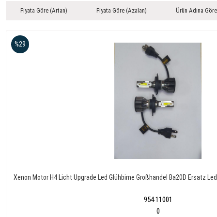
Fiyata Göre (Artan)
Fiyata Göre (Azalan)
Ürün Adına Göre
%29
Xenon Motor H4 Licht Upgrade Led Glühbirne Großhandel Ba20D Ersatz Le
954 11001
0