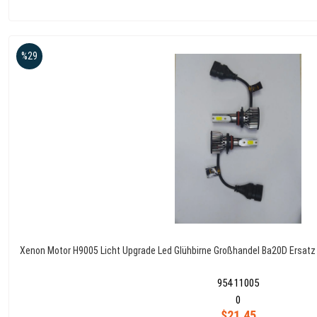
%29
Xenon Motor H9005 Licht Upgrade Led Glühbirne Großhandel Ba20D Ersatz
954 11005
0
$21.45