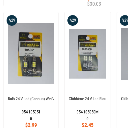
$30.03
%29
%29
%2
Bulb 24 V Led (Canbus) Weiß
Glühbirne 24 V Led Blau
Glüh
954 105051
954 105050M
0
0
$2.99
$2.45