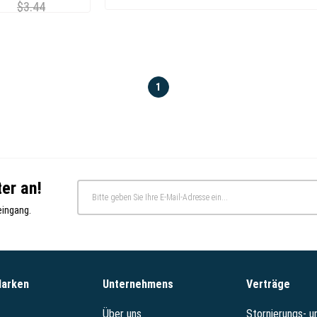
$3.44
1
er an!
eingang.
Marken
Unternehmens
Verträge
Über uns
Stornierungs- 