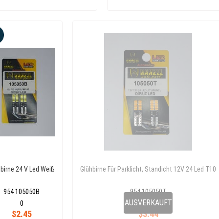
9
birne 24 V Led Weiß
Glühbirne Für Parklicht, Standicht 12V 24 Led T10
954 105050B
954 105050T
0
AUSVERKAUFT
0
$2.45
$3.44