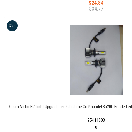
$24.84
$34.77
%29
Xenon Motor H7 Licht Upgrade Led Glühbirne Großhandel Ba20D Ersatz Le
954 11003
0