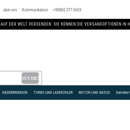
über uns
Kommunikation
+90850 377 5659
AUF DER WELT VERSENDEN. SIE KÖNNEN DIE VERSANDOPTIONEN IN 
RÄDERBREMSEN
TURBO UND LADEKÜHLER
MOTOR UND ABZUG
Getriebe