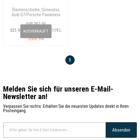
Riemenscheibe, Generator,
Audı Q7/Porsche Panamera
Rippenanzahl: 7
030 207 50
021 903 119 J/021 903 119 L
AUSVERKAUFT
$44.94
1
Melden Sie sich für unseren E-Mail-
Newsletter an!
Verpassen Sie nichts: Erhalten Sie die neuesten Updates direkt in Ihren
Posteingang.
Absenden