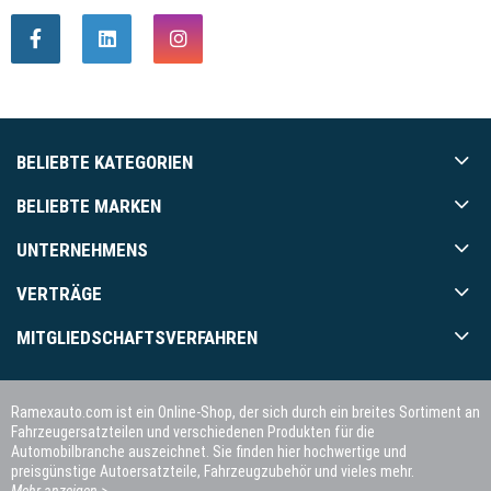
BELIEBTE KATEGORIEN
BELIEBTE MARKEN
UNTERNEHMENS
VERTRÄGE
MITGLIEDSCHAFTSVERFAHREN
Ramexauto.com ist ein Online-Shop, der sich durch ein breites Sortiment an
Fahrzeugersatzteilen und verschiedenen Produkten für die
Automobilbranche auszeichnet. Sie finden hier hochwertige und
preisgünstige Autoersatzteile, Fahrzeugzubehör und vieles mehr.