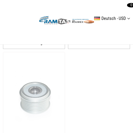
0
Deutsch - USD
Q7(4L) Alternatör Ve Tamir Parçaları
Auflistung
Filtern