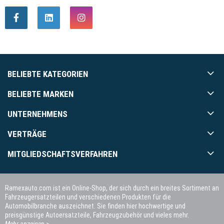
BELIEBTE KATEGORIEN
BELIEBTE MARKEN
UNTERNEHMENS
VERTRÄGE
MITGLIEDSCHAFTSVERFAHREN
Ramexauto.com ist ein Online-Shop, der sich durch ein breites Sortiment an
Fahrzeugersatzteilen und verschiedenen Produkten für die
Automobilbranche auszeichnet. Sie finden hier hochwertige und
preisgünstige Autoersatzteile, Fahrzeugzubehör und vieles mehr.