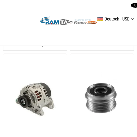
0
Deutsch - USD
PASSAT B4 Alternatör Ve Tamir Parçaları
Auflistung
Filtern