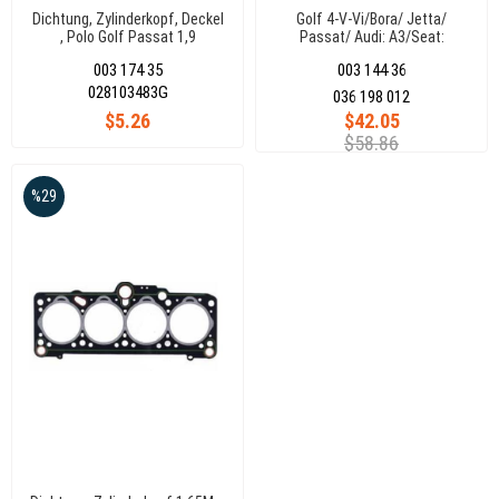
Dichtung, Zylinderkopf, Deckel
Golf 4-V-Vi/Bora/ Jetta/
, Polo Golf Passat 1,9
Passat/ Audi: A3/Seat:
Leon/Toledo/Skoda: Octavia
003 174 35
003 144 36
1.4 16V Ahw-Aqq-Ape)
036198012 (167770)
028103483G
036 198 012
$5.26
$42.05
$58.86
%29