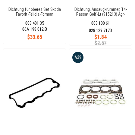
Dichtung für oberes Set Skoda
Dichtung, Ansaugkrümmer, T4-
Favorit-Felicia-Forman
Passat Golf-Lt (915213) Agr-
(Keçesiz)198012S(376131)
Aef-Abl-Axb Acv-Av
003 401 35
003 100 61
06A 198 012 B
028 129 717D
$33.65
$1.84
$2.57
%29