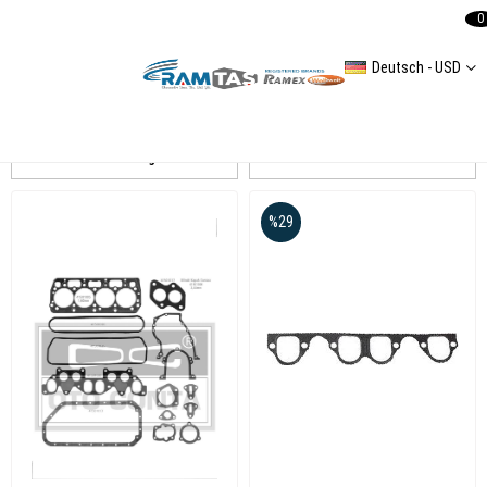
0
Deutsch - USD
OTO CONTA
Auflistung
Filtern
%29