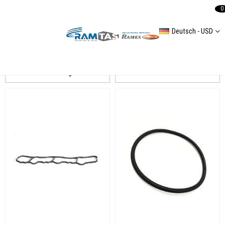
0
Deutsch - USD
Mercedes Sprinter 3 2,1L 2007-2016 408 CDI/ 411 CDI/ 413 CDI
Auflistung
Filtern