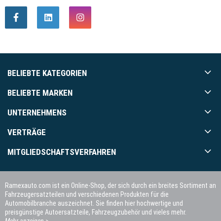
BELIEBTE KATEGORIEN
BELIEBTE MARKEN
UNTERNEHMENS
VERTRÄGE
MITGLIEDSCHAFTSVERFAHREN
Ramexauto.com ist ein Online-Shop, der sich durch ein breites Sortiment an
Fahrzeugersatzteilen und verschiedenen Produkten für die
Automobilbranche auszeichnet. Sie finden hier hochwertige und
preisgünstige Autoersatzteile, Fahrzeugzubehör und vieles mehr.