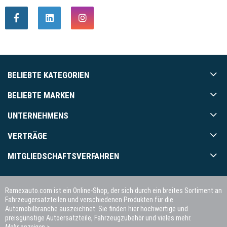
BELIEBTE KATEGORIEN
BELIEBTE MARKEN
UNTERNEHMENS
VERTRÄGE
MITGLIEDSCHAFTSVERFAHREN
Ramexauto.com ist ein Online-Shop, der sich durch ein breites Sortiment an
Fahrzeugersatzteilen und verschiedenen Produkten für die
Automobilbranche auszeichnet. Sie finden hier hochwertige und
preisgünstige Autoersatzteile, Fahrzeugzubehör und vieles mehr.