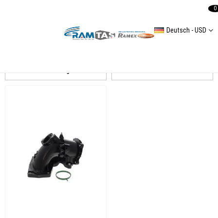
0
Deutsch - USD
MERCEDES SPRİNTER 3 2,1L 2007-2016 408 CDI/ 411 CDI/ 413 CDI
Auflistung
Filtern