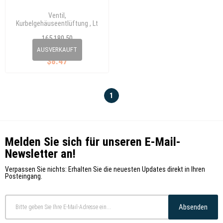
Ventil,
Kurbelgehäuseentlüftung , Lt
35 Anj Avr
165 180 50
068 129 101 A
AUSVERKAUFT
$8.47
1
Melden Sie sich für unseren E-Mail-
Newsletter an!
Verpassen Sie nichts: Erhalten Sie die neuesten Updates direkt in Ihren
Posteingang.
Absenden