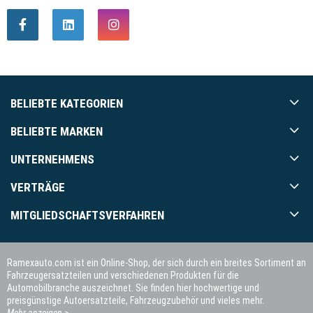
BELIEBTE KATEGORIEN
BELIEBTE MARKEN
UNTERNEHMENS
VERTRÄGE
MITGLIEDSCHAFTSVERFAHREN
Ramexauto.com ist ein Online-Shop, der sich durch ein breites Sortiment an
Fahrzeugersatzteilen und verschiedenen Produkten für die
Automobilbranche auszeichnet. Sie finden hier hochwertige und
preisgünstige Autoersatzteile, Fahrzeugzubehör und vieles mehr.