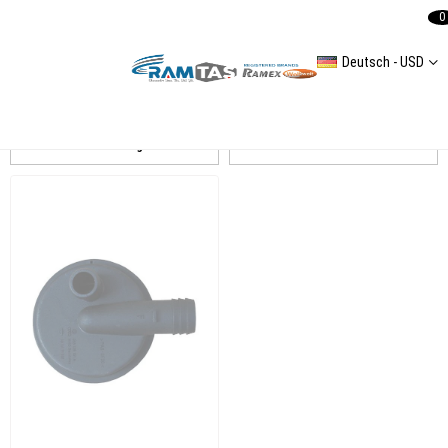
0
Deutsch - USD
LT 35
Auflistung
Filtern