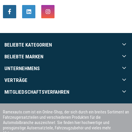
BELIEBTE KATEGORIEN
BELIEBTE MARKEN
UNTERNEHMENS
VERTRÄGE
MITGLIEDSCHAFTSVERFAHREN
Ramexauto.com ist ein Online-Shop, der sich durch ein breites Sortiment an
Fahrzeugersatzteilen und verschiedenen Produkten für die
Automobilbranche auszeichnet. Sie finden hier hochwertige und
preisgünstige Autoersatzteile, Fahrzeugzubehör und vieles mehr.