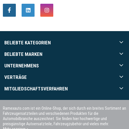
BELIEBTE KATEGORIEN
BELIEBTE MARKEN
UNTERNEHMENS
VERTRÄGE
MITGLIEDSCHAFTSVERFAHREN
Ramexauto.com ist ein Online-Shop, der sich durch ein breites Sortiment an
Fahrzeugersatzteilen und verschiedenen Produkten für die
Automobilbranche auszeichnet. Sie finden hier hochwertige und
preisgünstige Autoersatzteile, Fahrzeugzubehör und vieles mehr.