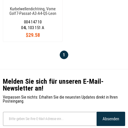
Kurbelwellendichtring, Vorne
Golf7-Passat-A3-A4-Q5-Leon
Clha-Clhb-Crkb-Dcxa 1,6 Tdi
004 147 10
04L103151A
04L 103 151 A
$29.58
1
Melden Sie sich für unseren E-Mail-
Newsletter an!
Verpassen Sie nichts: Erhalten Sie die neuesten Updates direkt in Ihren
Posteingang.
Absenden