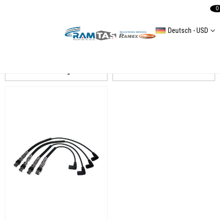
0
Deutsch - USD
Golf 6 Buji Kablo
Auflistung
Filtern