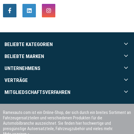
BELIEBTE KATEGORIEN
BELIEBTE MARKEN
UNTERNEHMENS
VERTRÄGE
MITGLIEDSCHAFTSVERFAHREN
Ramexauto.com ist ein Online-Shop, der sich durch ein breites Sortiment an
Fahrzeugersatzteilen und verschiedenen Produkten für die
Automobilbranche auszeichnet. Sie finden hier hochwertige und
preisgünstige Autoersatzteile, Fahrzeugzubehör und vieles mehr.