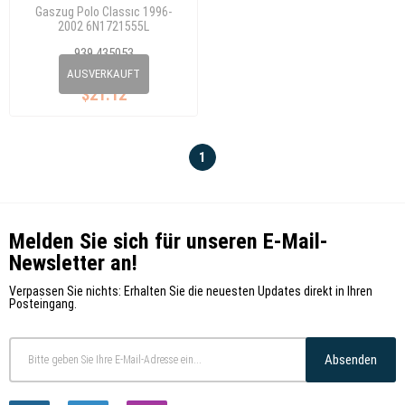
Gaszug Polo Classıc 1996-
2002 6N1721555L
939 435053
6N1 721 555 L
AUSVERKAUFT
$21.12
1
Melden Sie sich für unseren E-Mail-
Newsletter an!
Verpassen Sie nichts: Erhalten Sie die neuesten Updates direkt in Ihren
Posteingang.
Absenden