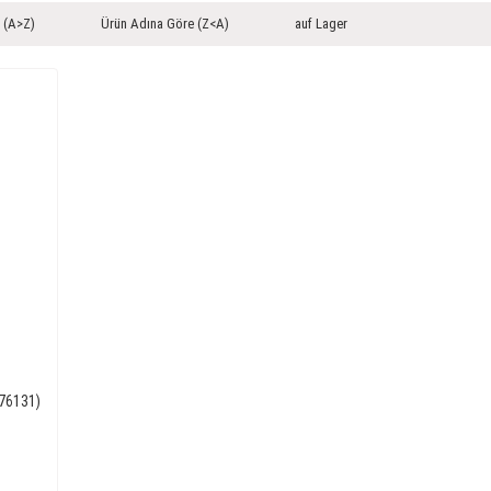
 (A>Z)
Ürün Adına Göre (Z<A)
auf Lager
376131)