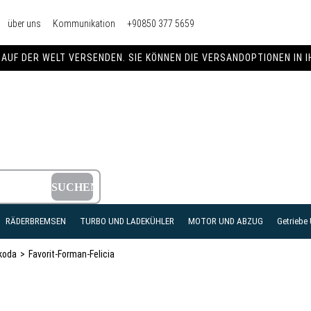
über uns
Kommunikation
+90850 377 5659
AUF DER WELT VERSENDEN. SIE KÖNNEN DIE VERSANDOPTIONEN IN 
RÄDERBREMSEN
TURBO UND LADEKÜHLER
MOTOR UND ABZUG
Getriebe
koda
Favorit-Forman-Felicia