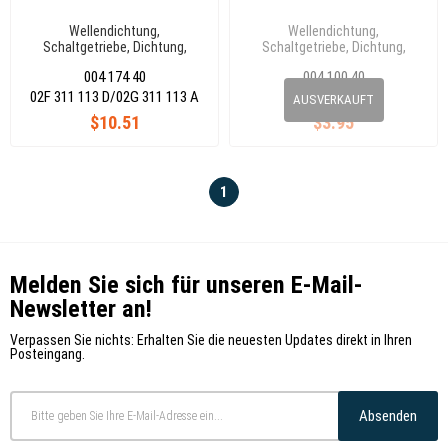
Wellendichtung,
Wellendichtung,
Schaltgetriebe, Dichtung,
Schaltgetriebe, Dichtung,
Antriebswelle 23,9X40X8
Antriebswelle 23,9X40X8
004 174 40
004 100 40
02F 311 113 D/02G 311 113 A
020 311 113 B
AUSVERKAUFT
$10.51
$3.95
1
Melden Sie sich für unseren E-Mail-
Newsletter an!
Verpassen Sie nichts: Erhalten Sie die neuesten Updates direkt in Ihren
Posteingang.
Absenden