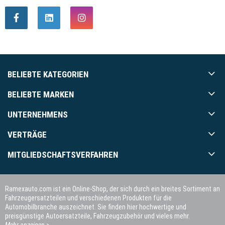
BELIEBTE KATEGORIEN
BELIEBTE MARKEN
UNTERNEHMENS
VERTRÄGE
MITGLIEDSCHAFTSVERFAHREN
Ramexauto.com ist ein Online-Shop, der sich durch ein breites Sortiment an
Fahrzeugersatzteilen und verschiedenen Produkten für die
Automobilbranche auszeichnet. Sie finden hier hochwertige und
preisgünstige Autoersatzteile, Fahrzeugzubehör und vieles mehr.