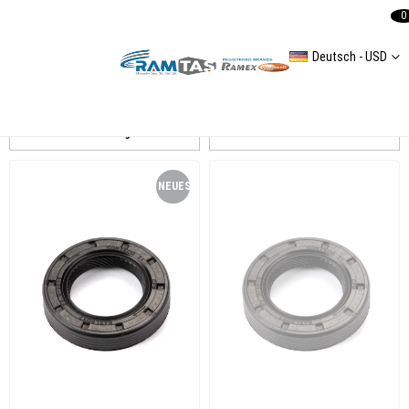
0
Deutsch - USD
elring
Auflistung
Filtern
NEUES
PRODUKT