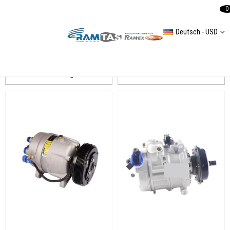
0
Deutsch - USD
DENSO
Auflistung
Filtern