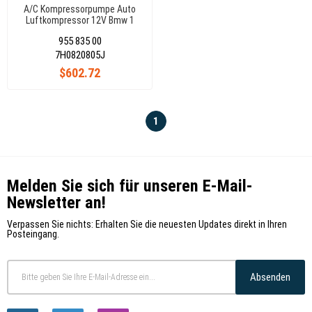
A/C Kompressorpumpe Auto
Luftkompressor 12V Bmw 1
Bmw 3 Bmw 5 Bmw X1 Bmw Z4
955 835 00
64529225703
7H0820805J
$602.72
1
Melden Sie sich für unseren E-Mail-
Newsletter an!
Verpassen Sie nichts: Erhalten Sie die neuesten Updates direkt in Ihren
Posteingang.
Absenden