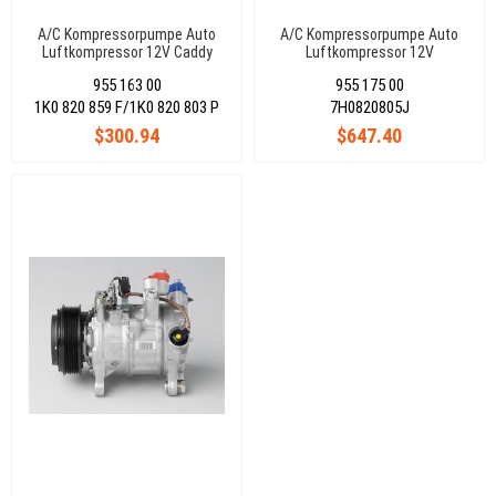
A/C Kompressorpumpe Auto
A/C Kompressorpumpe Auto
Luftkompressor 12V Caddy
Luftkompressor 12V
Iıı/Golf V/Vı/Jetta
Transporter T5/Touareg 2,5 Tdı
955 163 00
955 175 00
Iıı/Iv/Passat/A3/Leon/Toledo/Octavıa
7H0820805J
1K0820803P
1K0 820 859 F/1K0 820 803 P
7H0820805J
$300.94
$647.40