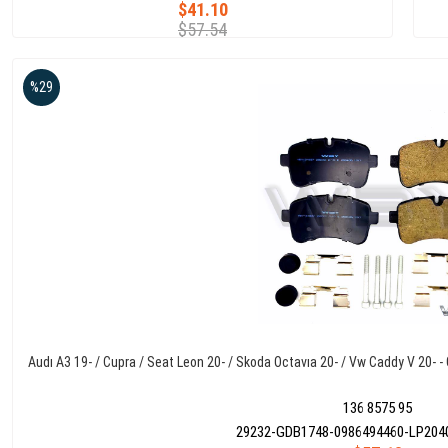
$41.10
$57.54
%29
Audı A3 19- / Cupra / Seat Leon 20- / Skoda Octavıa 20- / Vw Caddy V 20- - 
136 8575 95
29232-GDB1748-0986494460-LP204