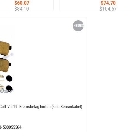
$60.07
$74.70
$84.10
$104.57
NEUES
PRODUKT
Golf Vııı 19- Bremsbelag hinten (kein Sensorkabel)
0-500055564