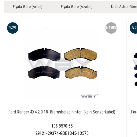
Fiyata Göre (Artan)
Fiyata Göre (Azalan)
Ürün Adına Göre
%29
%2
NEUES
PRODUKT
Ford Ranger 4X4 2.0 18- Bremsbelag hinten (kein Sensorkabel)
For
136 8570 55
29121-29374-GDB1345-13575