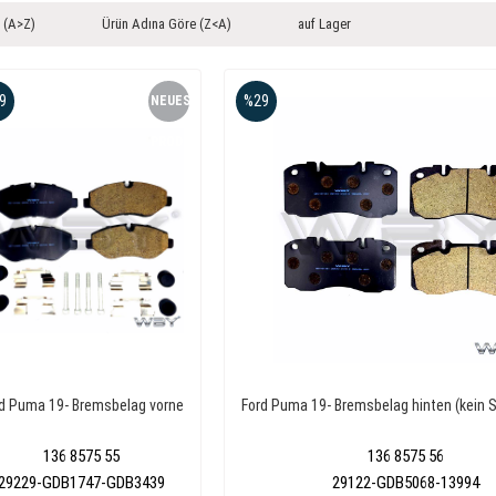
 (A>Z)
Ürün Adına Göre (Z<A)
auf Lager
9
%29
NEUES
PRODUKT
d Puma 19- Bremsbelag vorne
Ford Puma 19- Bremsbelag hinten (kein 
136 8575 55
136 8575 56
29229-GDB1747-GDB3439
29122-GDB5068-13994