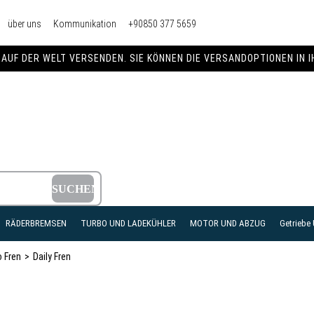
über uns
Kommunikation
+90850 377 5659
AUF DER WELT VERSENDEN. SIE KÖNNEN DIE VERSANDOPTIONEN IN 
RÄDERBREMSEN
TURBO UND LADEKÜHLER
MOTOR UND ABZUG
Getriebe
o Fren
Daily Fren