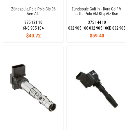
Zündspule,Polo Polo Cls 96
Zündspule,Golf Iv - Bora Golf V-
Aee-Aft
Jetta-Polo Akl-Bfq-Alz Bse-
Bsf-Ahw
375 121 10
375 144 10
6N0 905 104
032 905 106 032 905 106B 032 905
$40.72
$59.40