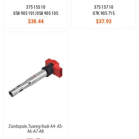
375 155 10
375 157 10
058 905 101/058 905 105
07K 905 715
$38.44
$37.93
Zündspule,Tuareg/Audı A4- A5-
A6-A7-A8