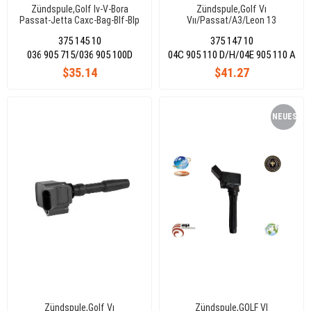
Zündspule,Golf Iv-V-Bora
Zündspule,Golf Vı
Passat-Jetta Caxc-Bag-Blf-Blp
Vıı/Passat/A3/Leon 13
Bcb-Caxa-Bby-Bky
375 145 10
375 147 10
036 905 715/036 905 100D
04C 905 110 D/H/04E 905 110 A
$35.14
$41.27
NEUES
PRODUKT
Zündspule,Golf Vı
Zündspule,GOLF VI