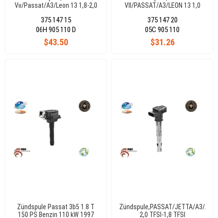
Vıı/Passat/A3/Leon 13 1,8-2,0
VII/PASSAT/A3/LEON 13 1,0
Tsı/1,8-2,0 Tfsı
Tfsı,1,2 Tsi,1,4 Tsi 05C905110
375 147 15
375 147 20
06H 905 110 D
05C 905 110
$43.50
$31.26
Zündspule Passat 3b5 1.8 T
Zündspule,PASSAT/JETTA/A3/A4/
150 PS Benzin 110 kW 1997
2,0 TFSI-1,8 TFSI