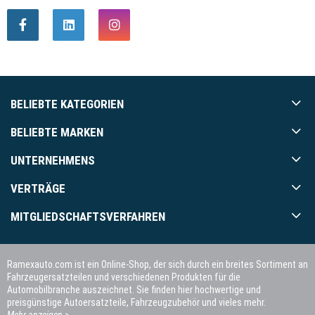
BELIEBTE KATEGORIEN
BELIEBTE MARKEN
UNTERNEHMENS
VERTRÄGE
MITGLIEDSCHAFTSVERFAHREN
Ramexauto.com ist ein Online-Shop, der sich durch ein breites Sortiment an
Fahrzeugersatzteilen und verschiedenen Produkten für die
Automobilbranche auszeichnet. Sie finden hier hochwertige und
preisgünstige Autoersatzteile, Fahrzeugzubehör und vieles mehr.