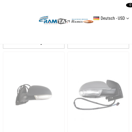
0
Deutsch - USD
ART
Auflistung
Filtern