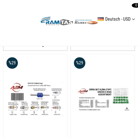
0
Deutsch - USD
Aem
Auflistung
Filtern
%29
%29