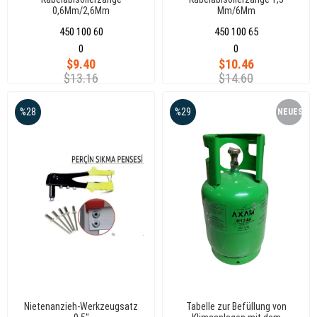
0,6Mm/2,6Mm
Mm/6Mm
450 100 60
450 100 65
0
0
$9.40
$10.46
$13.16
$14.60
%28
%29
NEUES
PRODUKT
Nietenanzieh-Werkzeugsatz
Tabelle zur Befüllung von