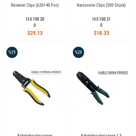
Retainer Clips (620+40 Psc)
Karosserie-Clips (500 Stück)
165 100 20
165 100 21
0
0
$29.13
$18.33
%29
%28
Kabelabisolierzange
Kabelabisolierzange 1,5