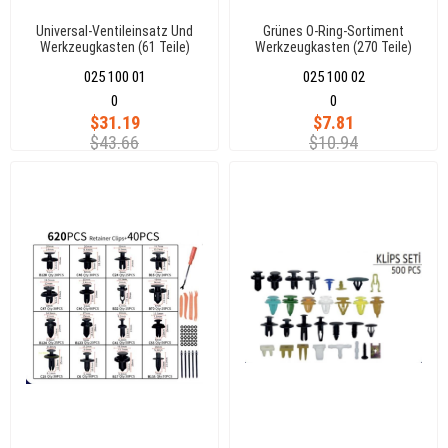
Universal-Ventileinsatz Und
Grünes O-Ring-Sortiment
Werkzeugkasten (61 Teile)
Werkzeugkasten (270 Teile)
025 100 01
025 100 02
0
0
$31.19
$7.81
$43.66
$10.94