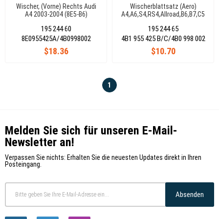
Wischer, (Vorne) Rechts Audi
Wischerblattsatz (Aero)
A4 2003-2004 (8E5-B6)
A4,A6,S4,RS4,Allroad,B6,B7,C5
8E0955425A
4B0998002
195 244 60
195 244 65
8E0955425A/4B0998002
4B1 955 425 B/C/4B0 998 002
$18.36
$10.70
1
Melden Sie sich für unseren E-Mail-
Newsletter an!
Verpassen Sie nichts: Erhalten Sie die neuesten Updates direkt in Ihren
Posteingang.
Absenden