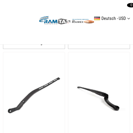
0
Deutsch - USD
A4(8E2B6) 20012005
Auflistung
Filtern