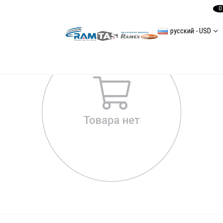
0
русский - USD