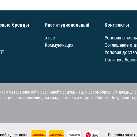
рные бренды
Институциональный
Контракты
о нас
Условия отмены
Коммуникация
Соглашение о д
IT
Условия достав
Политика безоп
том автозапчастей и различной продукции для автомобильной промышле
я специальные решения для каждой марки и модели, Ramexauto уделяет п
собы доставки:
Способы оплат