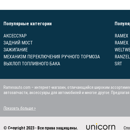
Популярные категории
Популя
АКСЕССУАР
RAMEX
ЗАДНИЙ МОСТ
RAMEX.
ЗАЖИГАНИЕ
WELTWE
МЕХАНИЗМ ПЕРЕКЛЮЧЕНИЯ РУЧНОГО ТОРМОЗА
RANZEL
ВЫХЛОП ТОПЛИВНОГО БАКА
SRT
Ramexauto.com – интернет-магазин, отличающийся широким ассортимен
автозапчасти, аксессуары для автомобилей и многое другое. Предлага
Показать больше >
© Copyright 2023 - Все права защищены.
Спо