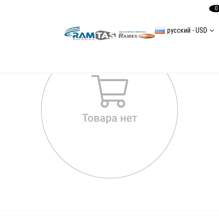
0
русский - USD