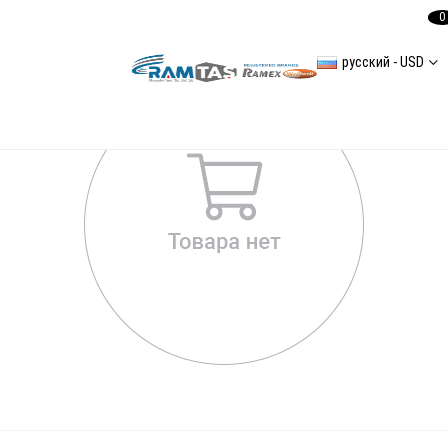
0
русский - USD