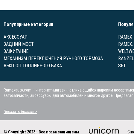
Популярные категории
Популя
АКСЕССУАР
RAMEX
ЗАДНИЙ МОСТ
RAMEX.
ЗАЖИГАНИЕ
WELTWE
МЕХАНИЗМ ПЕРЕКЛЮЧЕНИЯ РУЧНОГО ТОРМОЗА
RANZEL
ВЫХЛОП ТОПЛИВНОГО БАКА
SRT
Ramexauto.com – интернет-магазин, отличающийся широким ассортимен
автозапчасти, аксессуары для автомобилей и многое другое. Предлага
Показать больше >
© Copyright 2023 - Все права защищены.
Спо