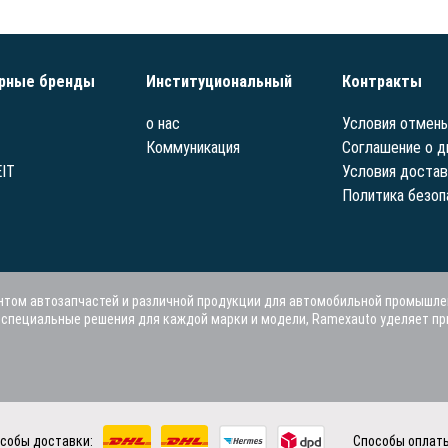
рные бренды
Институциональный
Контракты
о нас
Условия отмены
Коммуникация
Соглашение о д
IT
Условия достав
Политика безоп
том автозапчастей и различной продукции для автомобильной промышле
я специальные решения для каждой марки и модели, Ramexauto уделяет п
собы доставки:
Способы оплат