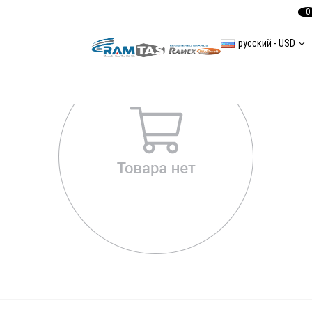
0
русский - USD