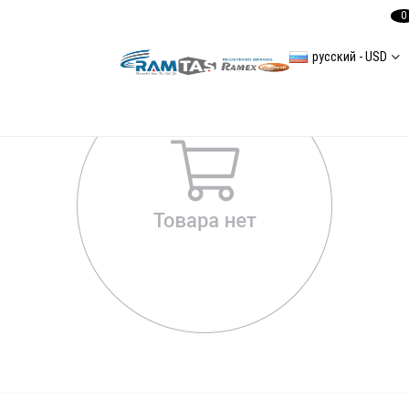
0
русский - USD