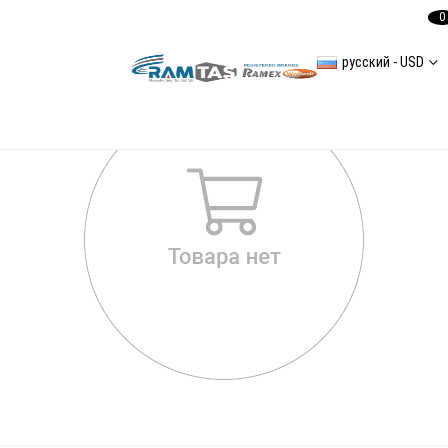
0
русский - USD
A4(8E2B6) Arka Aks Burçları