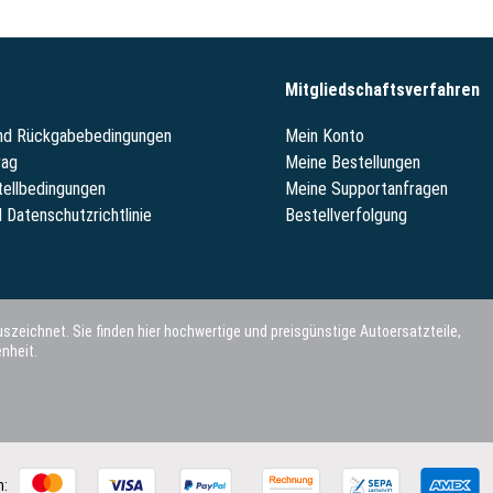
Mitgliedschaftsverfahren
und Rückgabebedingungen
Mein Konto
rag
Meine Bestellungen
tellbedingungen
Meine Supportanfragen
 Datenschutzrichtlinie
Bestellverfolgung
szeichnet. Sie finden hier hochwertige und preisgünstige Autoersatzteile,
nheit.
n: