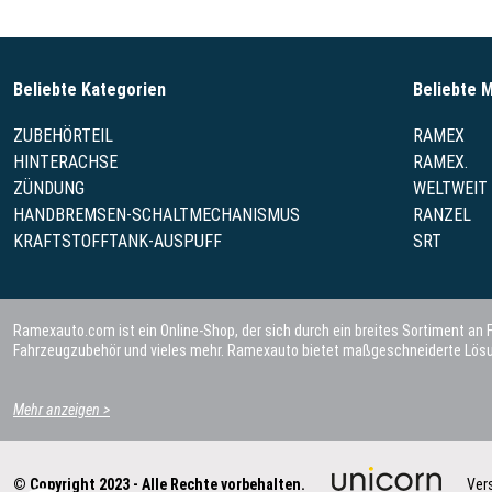
Beliebte Kategorien
Beliebte 
ZUBEHÖRTEIL
RAMEX
HINTERACHSE
RAMEX.
ZÜNDUNG
WELTWEIT
HANDBREMSEN-SCHALTMECHANISMUS
RANZEL
KRAFTSTOFFTANK-AUSPUFF
SRT
Ramexauto.com ist ein Online-Shop, der sich durch ein breites Sortiment an
Fahrzeugzubehör und vieles mehr. Ramexauto bietet maßgeschneiderte Lösun
Mehr anzeigen >
© Copyright 2023 - Alle Rechte vorbehalten.
Ver