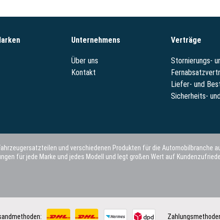
Marken
Unternehmens
Verträge
Über uns
Stornierungs- 
Kontakt
Fernabsatzvert
Liefer- und Bes
Sicherheits- und
 Fahrzeugersatzteilen und verschiedenen Produkten für die Automobilbranche au
gen für jede Marke und jedes Modell und legt großen Wert auf Kundenzufriede
sandmethoden:
Zahlungsmethode