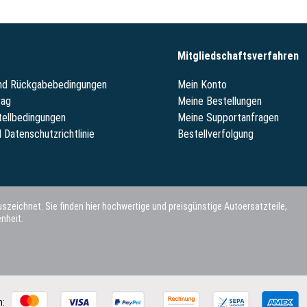
Mitgliedschaftsverfahren
und Rückgabebedingungen
Mein Konto
rag
Meine Bestellungen
tellbedingungen
Meine Supportanfragen
 Datenschutzrichtlinie
Bestellverfolgung
szeichnet. Sie finden hier hochwertige und preisgünstige Autoersatzteile,
nheit.
n: