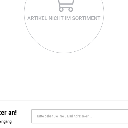
er an!
eingang.