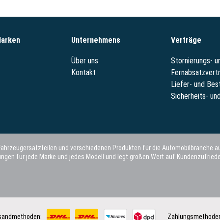
Marken
Unternehmens
Verträge
Über uns
Stornierungs- 
Kontakt
Fernabsatzvert
Liefer- und Bes
Sicherheits- und
 Fahrzeugersatzteilen und verschiedenen Produkten für die Automobilbranche au
gen für jede Marke und jedes Modell und legt großen Wert auf Kundenzufriede
sandmethoden:
Zahlungsmethode