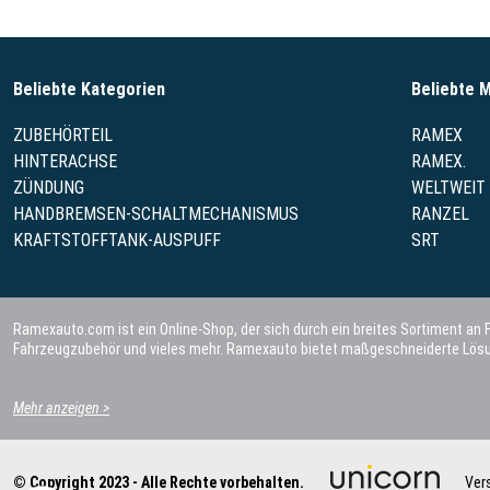
Beliebte Kategorien
Beliebte 
ZUBEHÖRTEIL
RAMEX
HINTERACHSE
RAMEX.
ZÜNDUNG
WELTWEIT
HANDBREMSEN-SCHALTMECHANISMUS
RANZEL
KRAFTSTOFFTANK-AUSPUFF
SRT
Ramexauto.com ist ein Online-Shop, der sich durch ein breites Sortiment an
Fahrzeugzubehör und vieles mehr. Ramexauto bietet maßgeschneiderte Lösun
Mehr anzeigen >
© Copyright 2023 - Alle Rechte vorbehalten.
Ver