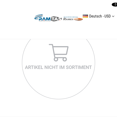
0
Deutsch - USD
A4(8E2B6) Arka Aks Burçları